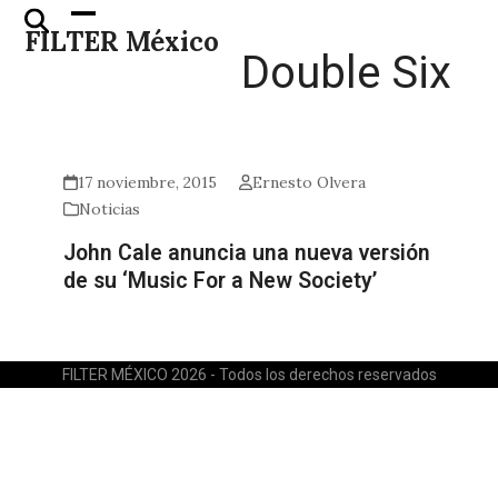
Skip
Open
Close
FILTER México
to
mobile
mobile
Double Six
content
menu
menu
17 noviembre, 2015
Ernesto Olvera
Noticias
John Cale anuncia una nueva versión
de su ‘Music For a New Society’
FILTER MÉXICO 2026 - Todos los derechos reservados