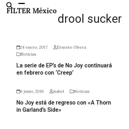
Skip
Open
Close
FILTER México
to
mobile
mobile
drool sucker
content
menu
menu
24 enero, 2017
Ernesto Olvera
Noticias
La serie de EP’s de No Joy continuará
en febrero con ‘Creep’
6 junio, 2016
isabel
Noticias
No Joy está de regreso con «A Thorn
in Garland’s Side»