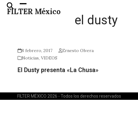
Skip
Open
Close
FILTER México
to
mobile
mobile
el dusty
content
menu
menu
8 febrero, 2017
Ernesto Olvera
Noticias
,
VIDEOS
El Dusty presenta «La Chusa»
FILTER MÉXICO 2026 - Todos los derechos reservados