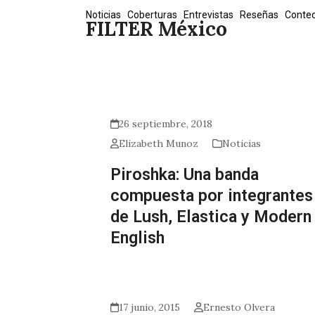
Skip
Noticias
Coberturas
Entrevistas
Reseñas
Conte
FILTER México
to
content
26 septiembre, 2018
Elizabeth Munoz
Noticias
Piroshka: Una banda
compuesta por integrantes
de Lush, Elastica y Modern
English
17 junio, 2015
Ernesto Olvera