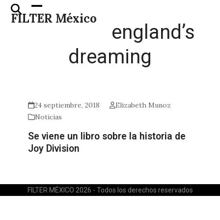
Skip
Open
Close
FILTER México
to
mobile
mobile
england’s
content
menu
menu
dreaming
24 septiembre, 2018
Elizabeth Munoz
Noticias
Se viene un libro sobre la historia de
Joy Division
FILTER MÉXICO 2026 - Todos los derechos reservados