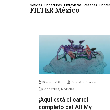
Skip
Noticias
Coberturas
Entrevistas
Reseñas
Conte
FILTER México
to
content
16 abril, 2015
Ernesto Olvera
Cobertura
,
Noticias
¡Aquí está el cartel
completo del All My