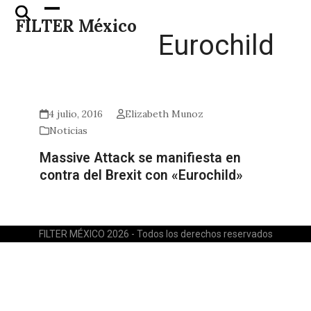
Skip
Open
Close
FILTER México
to
mobile
mobile
Eurochild
content
menu
menu
4 julio, 2016
Elizabeth Munoz
Noticias
Massive Attack se manifiesta en
contra del Brexit con «Eurochild»
FILTER MÉXICO 2026 - Todos los derechos reservados