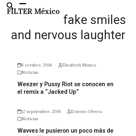
Skip
Open
Close
FILTER México
to
mobile
mobile
fake smiles
content
menu
menu
and nervous laughter
6 octubre, 2016
Elizabeth Munoz
Noticias
Weezer y Pussy Riot se conocen en
el remix a “Jacked Up”
12 septiembre, 2016
Ernesto Olvera
Noticias
Wavves le pusieron un poco más de