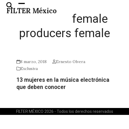
Skip
Open
Close
FILTER México
to
mobile
mobile
female
content
menu
menu
producers female
8 marzo, 2018
Ernesto Olvera
Exclusiva
13 mujeres en la música electrónica
que deben conocer
FILTER MÉXICO 2026 - Todos los derechos reservados