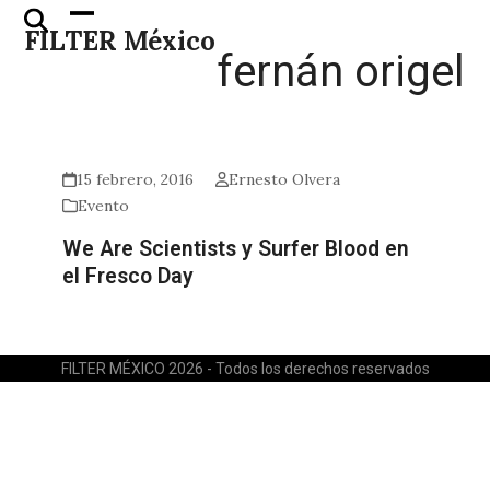
Skip
Open
Close
FILTER México
to
mobile
mobile
fernán origel
content
menu
menu
15 febrero, 2016
Ernesto Olvera
Evento
We Are Scientists y Surfer Blood en
el Fresco Day
FILTER MÉXICO 2026 - Todos los derechos reservados