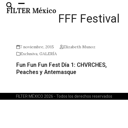
Skip
Open
Close
FILTER México
to
mobile
mobile
FFF Festival
content
menu
menu
7 noviembre, 2015
Elizabeth Munoz
Exclusiva
,
GALERÍA
Fun Fun Fun Fest Día 1: CHVRCHES,
Peaches y Antemasque
FILTER MÉXICO 2026 - Todos los derechos reservados