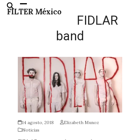
Skip
Open
Close
FILTER México
to
mobile
mobile
FIDLAR
content
menu
menu
band
14 agosto, 2018
Elizabeth Munoz
Noticias