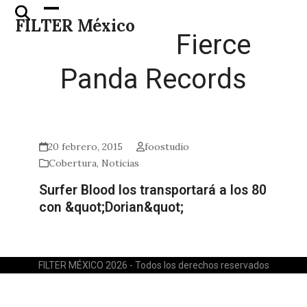
Skip
Open
Close
FILTER México
to
mobile
mobile
Fierce
content
menu
menu
Panda Records
20 febrero, 2015
foostudio
Cobertura
,
Noticias
Surfer Blood los transportará a los 80
con &quot;Dorian&quot;
FILTER MÉXICO 2026 - Todos los derechos reservados