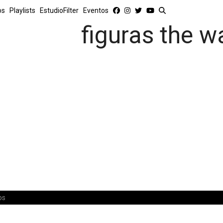
os
Playlists
EstudioFilter
Eventos
figuras the wa
os