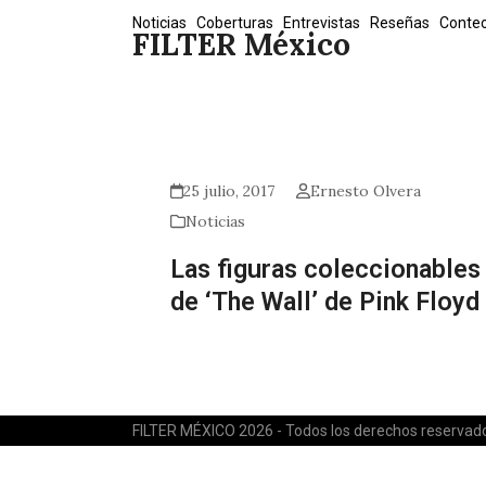
Skip
Noticias
Coberturas
Entrevistas
Reseñas
Conte
FILTER México
to
content
25 julio, 2017
Ernesto Olvera
Noticias
Las figuras coleccionables
de ‘The Wall’ de Pink Floyd
FILTER MÉXICO 2026 - Todos los derechos reservad