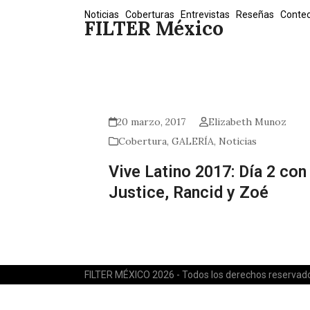
Skip
Noticias
Coberturas
Entrevistas
Reseñas
Conte
FILTER México
to
content
20 marzo, 2017
Elizabeth Munoz
Cobertura
,
GALERÍA
,
Noticias
Vive Latino 2017: Día 2 con
Justice, Rancid y Zoé
FILTER MÉXICO 2026 - Todos los derechos reservad