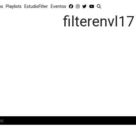
os
Playlists
EstudioFilter
Eventos
filterenvl17
os