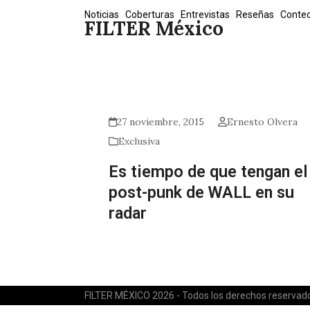
Skip
Noticias
Coberturas
Entrevistas
Reseñas
Conte
FILTER México
to
content
27 noviembre, 2015
Ernesto Olvera
Exclusiva
Es tiempo de que tengan el
post-punk de WALL en su
radar
FILTER MÉXICO 2026 - Todos los derechos reservad