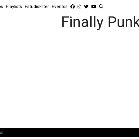
os
Playlists
EstudioFilter
Eventos
Finally Pun
os