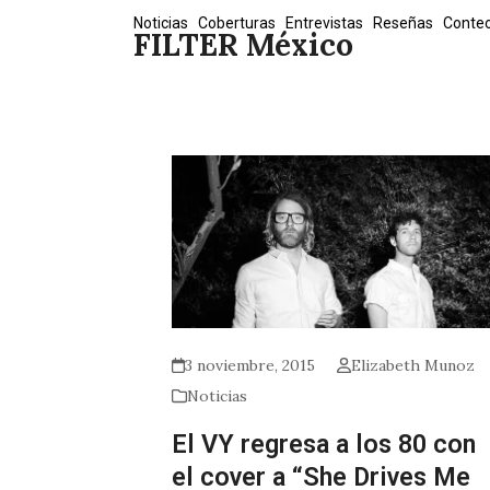
Skip
Noticias
Coberturas
Entrevistas
Reseñas
Conte
FILTER México
to
content
3 noviembre, 2015
Elizabeth Munoz
Noticias
El VY regresa a los 80 con
el cover a “She Drives Me