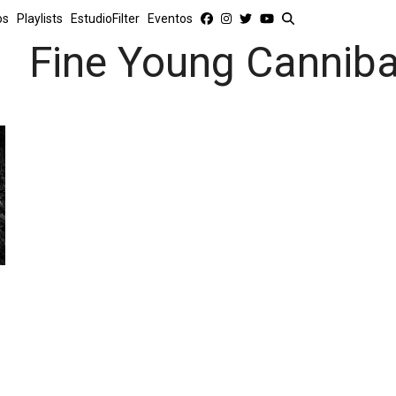
os
Playlists
EstudioFilter
Eventos
Fine Young Canniba