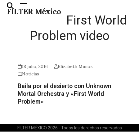
Skip
Open
Close
FILTER México
to
mobile
mobile
First World
content
menu
menu
Problem video
18 julio, 2016
Elizabeth Munoz
Noticias
Baila por el desierto con Unknown
Mortal Orchestra y «First World
Problem»
FILTER MÉXICO 2026 - Todos los derechos reservados