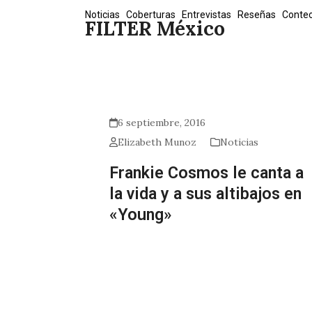
Skip
Noticias
Coberturas
Entrevistas
Reseñas
Conte
FILTER México
to
content
6 septiembre, 2016
Elizabeth Munoz
Noticias
Frankie Cosmos le canta a
la vida y a sus altibajos en
«Young»