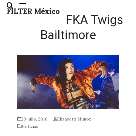
Skip
Open
Close
FILTER México
to
mobile
mobile
FKA Twigs
content
menu
menu
Bailtimore
20 julio, 2016
Elizabeth Munoz
Noticias