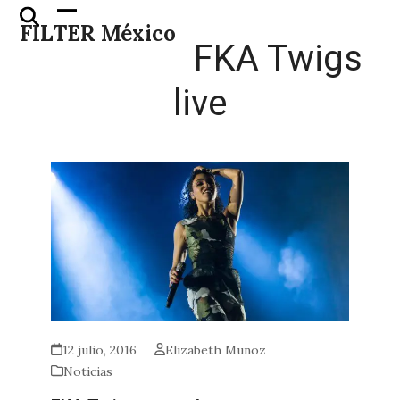
Skip
Open
Close
FILTER México
to
mobile
mobile
FKA Twigs
content
menu
menu
live
12 julio, 2016
Elizabeth Munoz
Noticias