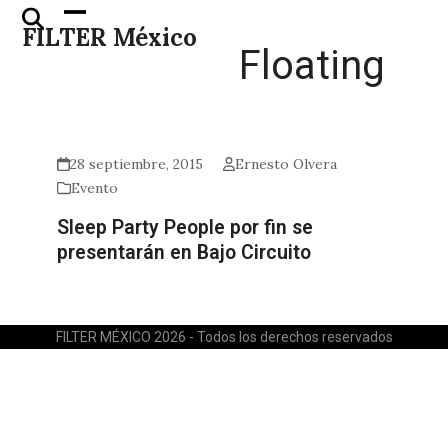
Skip
Open
Close
FILTER México
to
mobile
mobile
Floating
content
menu
menu
28 septiembre, 2015
Ernesto Olvera
Evento
Sleep Party People por fin se
presentarán en Bajo Circuito
FILTER MÉXICO 2026 - Todos los derechos reservados