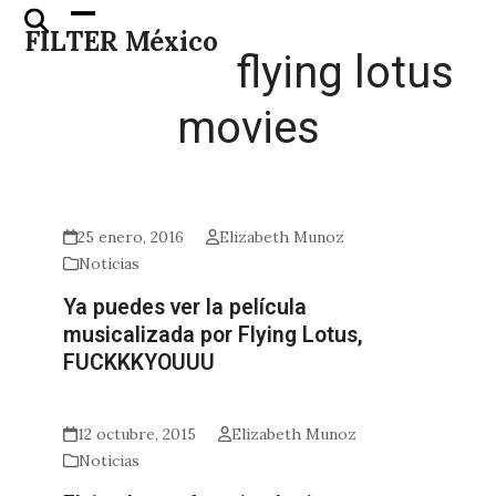
Skip
Open
Close
FILTER México
to
mobile
mobile
flying lotus
content
menu
menu
movies
25 enero, 2016
Elizabeth Munoz
Noticias
Ya puedes ver la película
musicalizada por Flying Lotus,
FUCKKKYOUUU
12 octubre, 2015
Elizabeth Munoz
Noticias