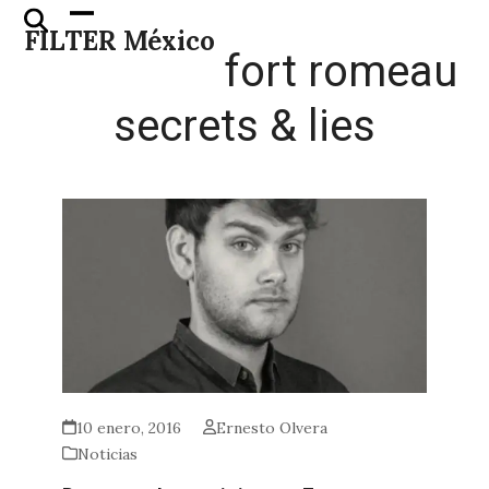
Skip
Open
Close
FILTER México
to
mobile
mobile
fort romeau
content
menu
menu
secrets & lies
10 enero, 2016
Ernesto Olvera
Noticias