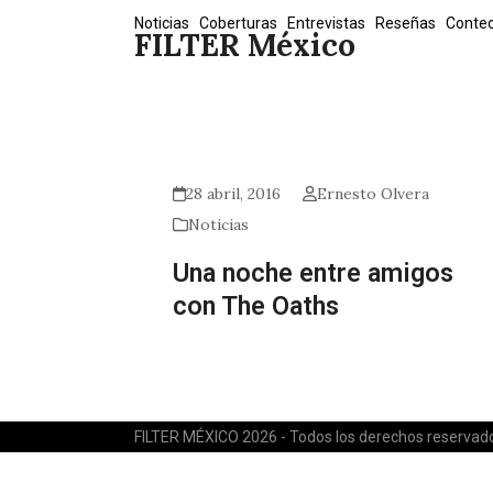
Skip
Noticias
Coberturas
Entrevistas
Reseñas
Conte
FILTER México
to
content
28 abril, 2016
Ernesto Olvera
Noticias
Una noche entre amigos
con The Oaths
FILTER MÉXICO 2026 - Todos los derechos reservad