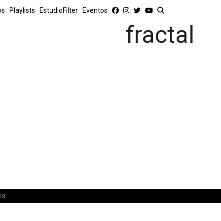
os
Playlists
EstudioFilter
Eventos
fractal
os