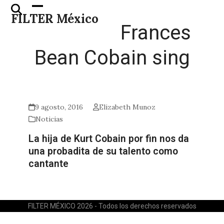
Skip
Open
Close
FILTER México
to
mobile
mobile
Frances
content
menu
menu
Bean Cobain sing
9 agosto, 2016
Elizabeth Munoz
Noticias
La hija de Kurt Cobain por fin nos da
una probadita de su talento como
cantante
FILTER MÉXICO 2026 - Todos los derechos reservados