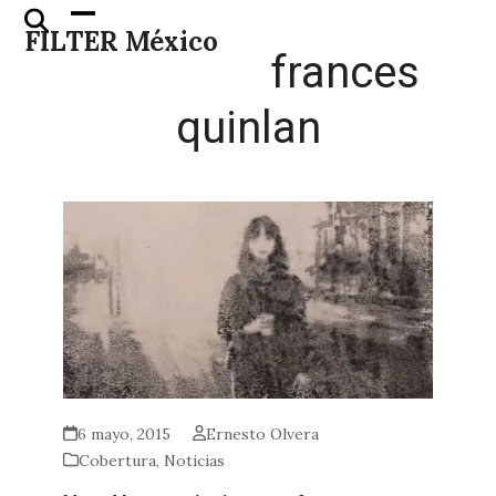
Skip
Open
Close
FILTER México
to
mobile
mobile
frances
content
menu
menu
quinlan
6 mayo, 2015
Ernesto Olvera
Cobertura
,
Noticias