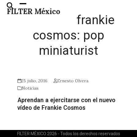
Skip
Open
Close
FILTER México
to
mobile
mobile
frankie
content
menu
menu
cosmos: pop
miniaturist
25 julio, 2016
Ernesto Olvera
Noticias
Aprendan a ejercitarse con el nuevo
vídeo de Frankie Cosmos
FILTER MÉXICO 2026 - Todos los derechos reservados