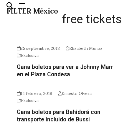
Skip
Open
Close
FILTER México
to
mobile
mobile
free tickets
content
menu
menu
25 septiembre, 2018
Elizabeth Munoz
Exclusiva
Gana boletos para ver a Johnny Marr
en el Plaza Condesa
14 febrero, 2018
Ernesto Olvera
Exclusiva
Gana boletos para Bahidorá con
transporte incluido de Bussi