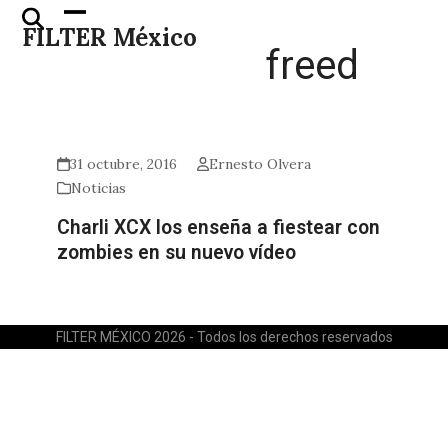
Skip
Open
Close
FILTER México
to
mobile
mobile
freed
content
menu
menu
31 octubre, 2016
Ernesto Olvera
Noticias
Charli XCX los enseña a fiestear con
zombies en su nuevo vídeo
FILTER MÉXICO 2026 - Todos los derechos reservados