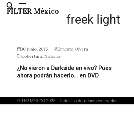
Skip
Open
Close
FILTER México
to
mobile
mobile
freek light
content
menu
menu
30 junio, 2015
Ernesto Olvera
Cobertura
,
Noticias
¿No vieron a Darkside en vivo? Pues
ahora podrán hacerlo… en DVD
FILTER MÉXICO 2026 - Todos los derechos reservados