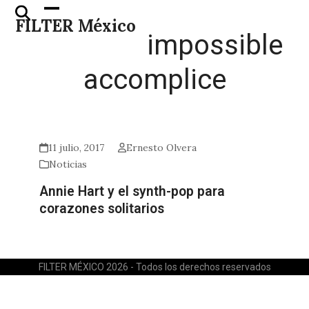
Skip
Open
Close
FILTER México
to
mobile
mobile
impossible
content
menu
menu
accomplice
11 julio, 2017
Ernesto Olvera
Noticias
Annie Hart y el synth-pop para
corazones solitarios
FILTER MÉXICO 2026 - Todos los derechos reservados