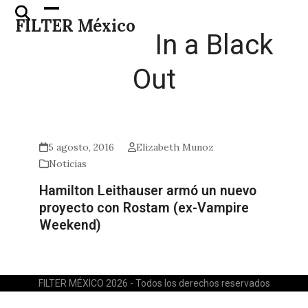
Skip
Open
Close
FILTER México
to
mobile
mobile
In a Black
content
menu
menu
Out
5 agosto, 2016
Elizabeth Munoz
Noticias
Hamilton Leithauser armó un nuevo
proyecto con Rostam (ex-Vampire
Weekend)
FILTER MÉXICO 2026 - Todos los derechos reservados