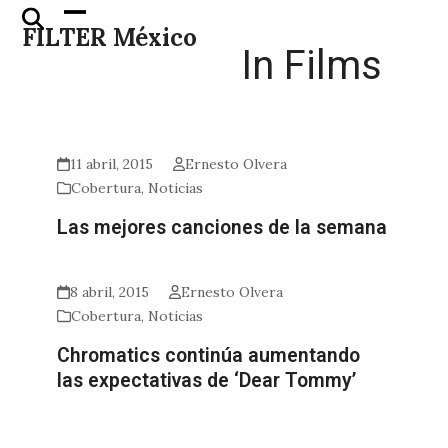
Skip
Open
Close
FILTER México
to
mobile
mobile
In Films
content
menu
menu
11 abril, 2015
Ernesto Olvera
Cobertura
,
Noticias
Las mejores canciones de la semana
8 abril, 2015
Ernesto Olvera
Cobertura
,
Noticias
Chromatics continúa aumentando
las expectativas de ‘Dear Tommy’