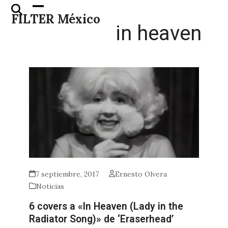
Skip
Open
Close
FILTER México
to
mobile
mobile
in heaven
content
menu
menu
7 septiembre, 2017
Ernesto Olvera
Noticias
6 covers a «In Heaven (Lady in the
Radiator Song)» de ‘Eraserhead’