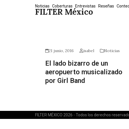
Skip
Noticias
Coberturas
Entrevistas
Reseñas
Conte
FILTER México
to
content
21 junio, 2016
isabel
Noticias
El lado bizarro de un
aeropuerto musicalizado
por Girl Band
FILTER MÉXICO 2026 - Todos los derechos reservad