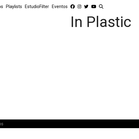
os
Playlists
EstudioFilter
Eventos
In Plastic
os