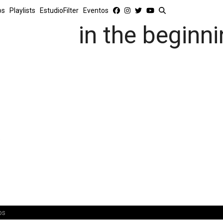
os
Playlists
EstudioFilter
Eventos
in the beginn
e
os