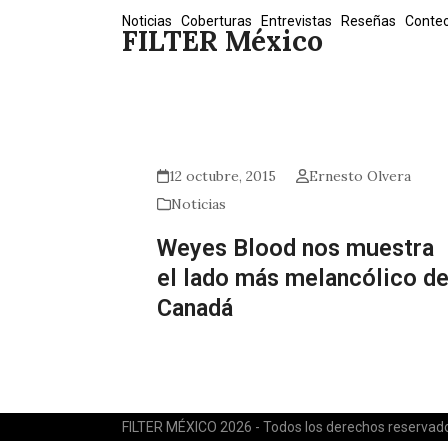
Skip
Noticias
Coberturas
Entrevistas
Reseñas
Conte
FILTER México
to
content
12 octubre, 2015
Ernesto Olvera
Noticias
Weyes Blood nos muestra
el lado más melancólico d
Canadá
FILTER MÉXICO 2026 - Todos los derechos reservad