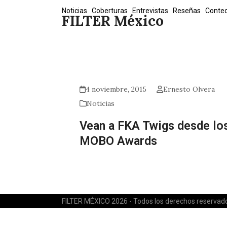
Skip
Noticias
Coberturas
Entrevistas
Reseñas
Conte
FILTER México
to
content
4 noviembre, 2015
Ernesto Olvera
Noticias
Vean a FKA Twigs desde lo
MOBO Awards
FILTER MÉXICO 2026 - Todos los derechos reservad