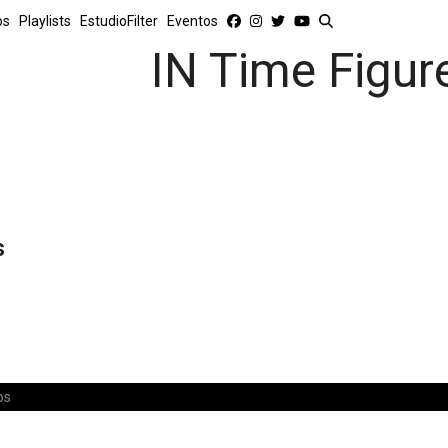
os
Playlists
EstudioFilter
Eventos
IN Time Figur
s
os