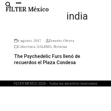
Skip
Open
Close
FILTER México
to
mobile
mobile
india
content
menu
menu
4 agosto, 2017
Ernesto Olvera
Cobertura
,
GALERÍA
,
Noticias
The Psychedelic Furs llenó de
recuerdos el Plaza Condesa
FILTER MÉXICO 2026 - Todos los derechos reservados