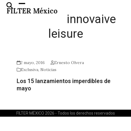
Skip
Open
Close
FILTER México
to
mobile
mobile
innovaive
content
menu
menu
leisure
2 mayo, 2016
Ernesto Olvera
Exclusiva
,
Noticias
Los 15 lanzamientos imperdibles de
mayo
FILTER MÉXICO 2026 - Todos los derechos reservados