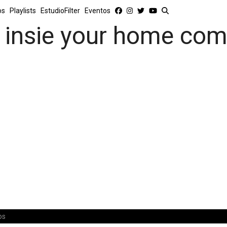
os
Playlists
EstudioFilter
Eventos
insie your home com
os