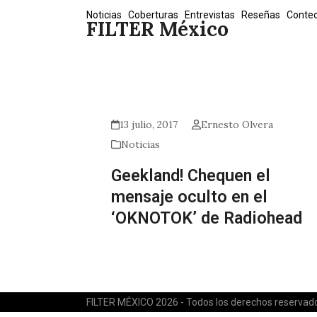
Skip
Noticias
Coberturas
Entrevistas
Reseñas
Conte
FILTER México
to
content
13 julio, 2017
Ernesto Olvera
Noticias
Geekland! Chequen el
mensaje oculto en el
‘OKNOTOK’ de Radiohead
FILTER MÉXICO 2026 - Todos los derechos reservad