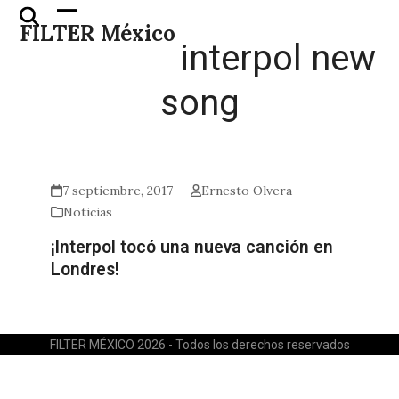
Skip
Open
Close
FILTER México
to
mobile
mobile
interpol new
content
menu
menu
song
7 septiembre, 2017
Ernesto Olvera
Noticias
¡Interpol tocó una nueva canción en
Londres!
FILTER MÉXICO 2026 - Todos los derechos reservados