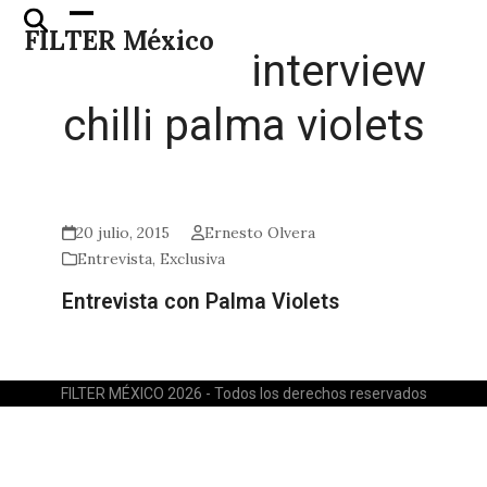
Skip
Open
Close
FILTER México
to
mobile
mobile
interview
content
menu
menu
chilli palma violets
20 julio, 2015
Ernesto Olvera
Entrevista
,
Exclusiva
Entrevista con Palma Violets
FILTER MÉXICO 2026 - Todos los derechos reservados