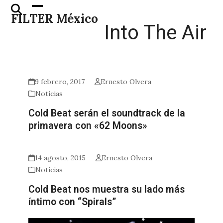
Skip
Open
Close
FILTER México
to
mobile
mobile
Into The Air
content
menu
menu
9 febrero, 2017
Ernesto Olvera
Noticias
Cold Beat serán el soundtrack de la
primavera con «62 Moons»
14 agosto, 2015
Ernesto Olvera
Noticias
Cold Beat nos muestra su lado más
íntimo con “Spirals”