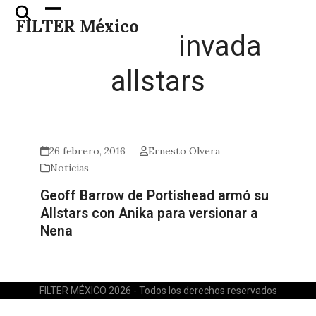
Skip
Open
Close
FILTER México
to
mobile
mobile
invada
content
menu
menu
allstars
26 febrero, 2016
Ernesto Olvera
Noticias
Geoff Barrow de Portishead armó su
Allstars con Anika para versionar a
Nena
FILTER MÉXICO 2026 - Todos los derechos reservados