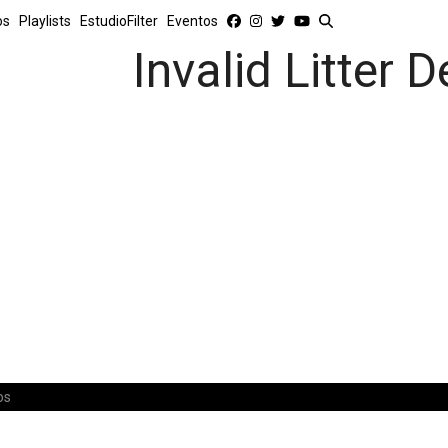
os
Playlists
EstudioFilter
Eventos
Invalid Litter D
os