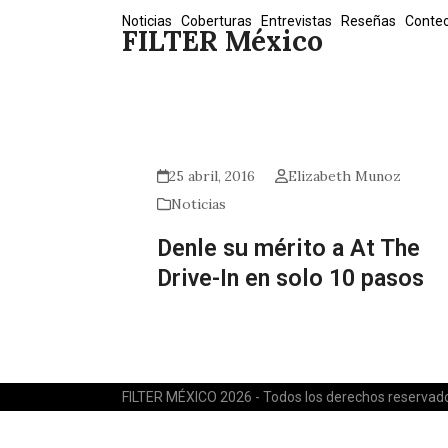
Skip
Noticias
Coberturas
Entrevistas
Reseñas
Conte
FILTER México
to
content
25 abril, 2016
Elizabeth Munoz
Noticias
Denle su mérito a At The
Drive-In en solo 10 pasos
FILTER MÉXICO 2026 - Todos los derechos reservad