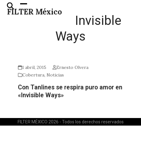
Skip
Open
Close
FILTER México
to
mobile
mobile
Invisible
content
menu
menu
Ways
1 abril, 2015
Ernesto Olvera
Cobertura
,
Noticias
Con Tanlines se respira puro amor en
«Invisible Ways»
FILTER MÉXICO 2026 - Todos los derechos reservados