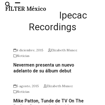
Skip
Open
Close
FILTER México
to
mobile
mobile
Ipecac
content
menu
menu
Recordings
4 diciembre, 2015
Elizabeth Munoz
Noticias
Nevermen presenta un nuevo
adelanto de su álbum debut
5 agosto, 2015
Elizabeth Munoz
Noticias
Mike Patton, Tunde de TV On The