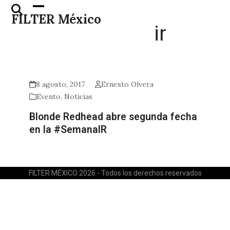
Skip
Open
Close
FILTER México
to
mobile
mobile
ir
content
menu
menu
8 agosto, 2017
Ernesto Olvera
Evento
,
Noticias
Blonde Redhead abre segunda fecha
en la #SemanaIR
FILTER MÉXICO 2026 - Todos los derechos reservados