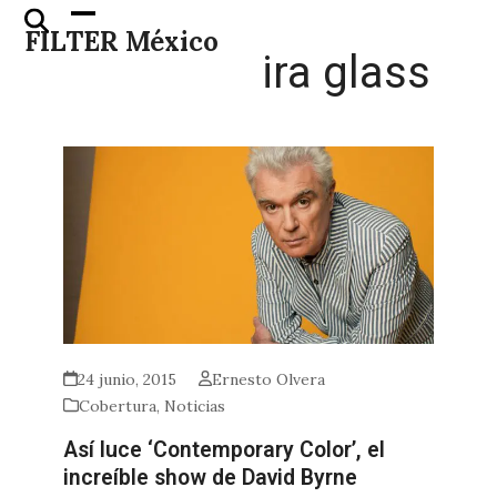
Skip
Open
Close
FILTER México
to
mobile
mobile
ira glass
content
menu
menu
24 junio, 2015
Ernesto Olvera
Cobertura
,
Noticias
Así luce ‘Contemporary Color’, el
increíble show de David Byrne